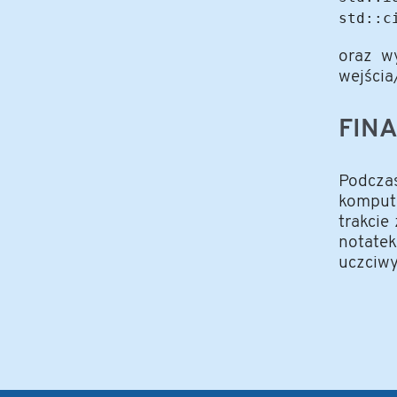
oraz w
wejścia
FIN
Podcza
komput
trakcie
notatek
uczciwy