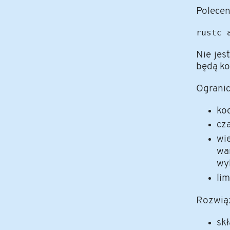
Polecen
Nie jes
będą ko
Ogranic
ko
cza
wi
wa
wyk
li
Rozwią
sk