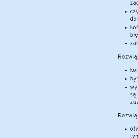
za
cz
da
ko
bł
za
Rozwią
kor
by
wy
są
zu
Rozwiąz
ot
ty