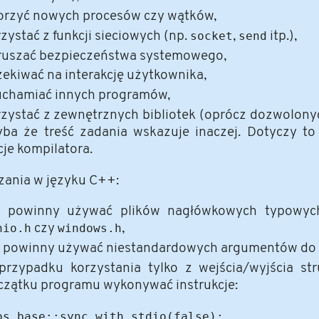
orzyć nowych procesów czy wątków,
zystać z funkcji sieciowych (np.
socket
,
send
itp.),
ruszać bezpieczeństwa systemowego,
zekiwać na interakcję użytkownika,
uchamiać innych programów,
rzystać z zewnętrznych bibliotek (oprócz dozwolonyc
yba że treść zadania wskazuje inaczej. Dotyczy to
je kompilatora.
ania w języku C++:
e powinny używać plików nagłówkowych typowyc
nio.h
czy
windows.h
,
e powinny używać niestandardowych argumentów do 
przypadku korzystania tylko z wejścia/wyjścia st
czątku programu wykonywać instrukcje:
os_base::sync_with_stdio(false);
