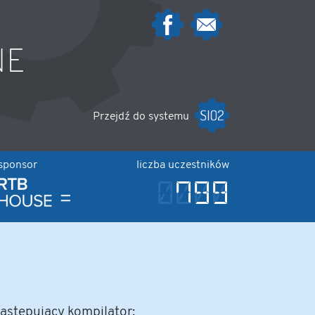
NE
Przejdź do systemu
sponsor
liczba uczestników
799
stępujący kompilator: