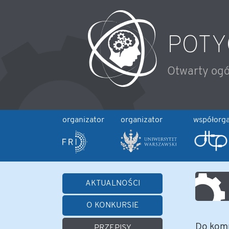
POTY
Otwarty ogó
organizator
organizator
współorga
AKTUALNOŚCI
O KONKURSIE
Do komp
PRZEPISY