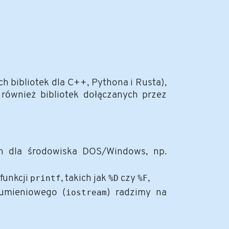
h bibliotek dla C++, Pythona i Rusta),
 również bibliotek dołączanych przez
h dla środowiska DOS/Windows, np.
funkcji
printf
, takich jak
%D
czy
%F
,
rumieniowego (
iostream
) radzimy na