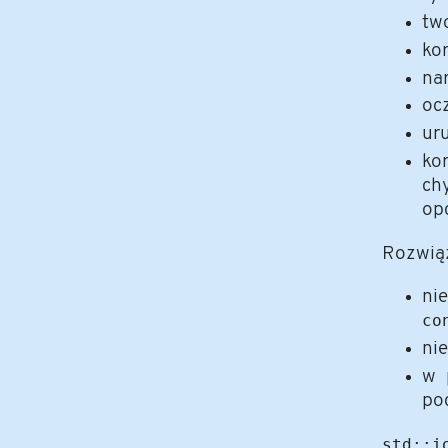
tw
kor
na
oc
ur
ko
ch
opc
Rozwiąz
ni
co
ni
w 
po
std::i