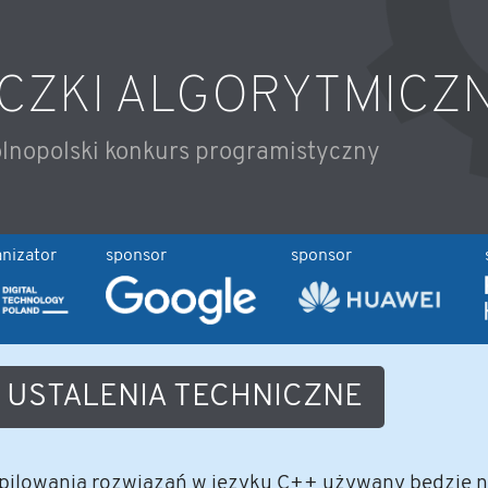
CZKI ALGORYTMICZ
lnopolski konkurs programistyczny
nizator
sponsor
sponsor
USTALENIA TECHNICZNE
ilowania rozwiązań w języku C++ używany będzie na