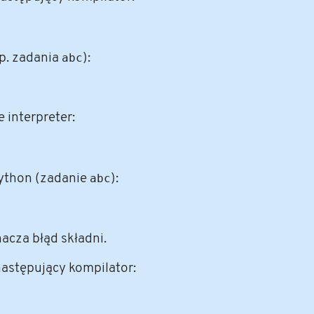
p. zadania
abc
):
interpreter:
ython (zadanie
abc
):
acza błąd składni.
astępujący kompilator: