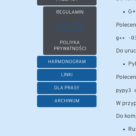
G+
REGULAMIN
USTALENIA
Polecen
TECHNICZNE
POLIYKA
PRYWATNOŚCI
Do uruc
HARMONOGRAM
PyP
LINKI
Polecen
DLA PRASY
ARCHIWUM
W przyp
Do komp
Rus