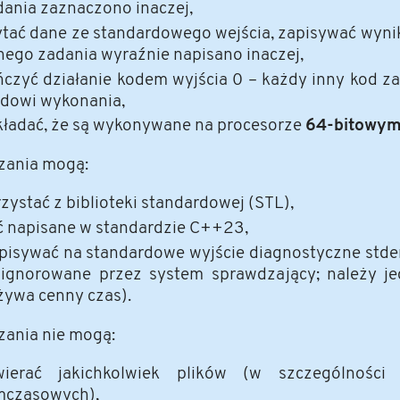
dania zaznaczono inaczej,
ytać dane ze standardowego wejścia, zapisywać wynik
nego zadania wyraźnie napisano inaczej,
ńczyć działanie kodem wyjścia 0 – każdy inny kod 
ędowi wykonania,
kładać, że są wykonywane na procesorze
64-bitowy
zania mogą:
zystać z biblioteki standardowej (STL),
ć napisane w standardzie C++23,
pisywać na standardowe wyjście diagnostyczne stde
 ignorowane przez system sprawdzający; należy je
żywa cenny czas).
ania nie mogą:
wierać jakichkolwiek plików (w szczególności
mczasowych),