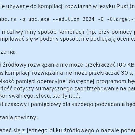
ie używane do kompilacji rozwiązań w języku Rust (
t możliwy inny sposób kompilacji (np. przy pomocy
mpilować się w podany sposób, nie podlegają ocenie.
zenia:
d źródłowy rozwiązania nie może przekraczać 100 KB
s kompilacji rozwiązania nie może przekraczać 30 s,
elkość pamięci operacyjnej dostępnej programom będ
rtość dotyczy sumarycznego zapotrzebowania na pami
onywalnego, stosu, sterty itp.),
mit czasowy i pamięciowy dla każdego podzadania będ
zania powinny:
ładać się z jednego pliku źródłowego o nazwie podan